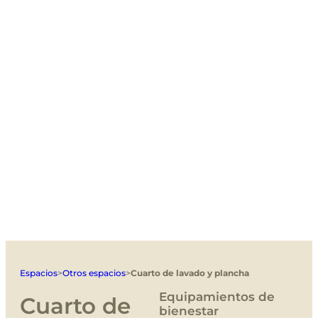
Espacios
>
Otros espacios
>
Cuarto de lavado y plancha
Equipamientos de
Cuarto de
bienestar