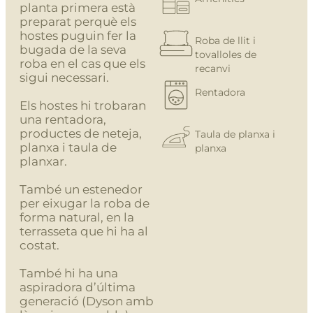
planta primera està
preparat perquè els
hostes puguin fer la
Roba de llit i
bugada de la seva
tovalloles de
roba en el cas que els
recanvi
sigui necessari.
Rentadora
Els hostes hi trobaran
una rentadora,
productes de neteja,
Taula de planxa i
planxa i taula de
planxa
planxar.
També un estenedor
per eixugar la roba de
forma natural, en la
terrasseta que hi ha al
costat.
També hi ha una
aspiradora d’última
generació (Dyson amb