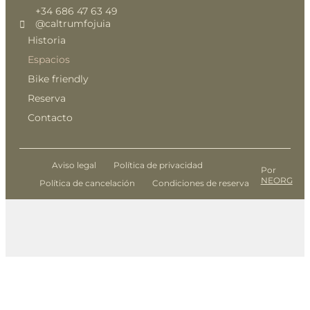
+34 686 47 63 49
@caltrumfojuia
Historia
Espacios
Bike friendly
Reserva
Contacto
Aviso legal
Política de privacidad
Por
NEORG
Política de cancelación
Condiciones de reserva