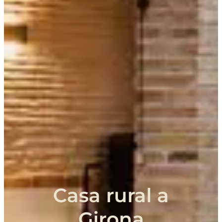
Casa
rural
a
Girona